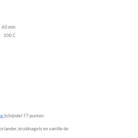
60 min
100 C
ke
Schijndel 77 punten
oriander, kruidnagels en vanille de