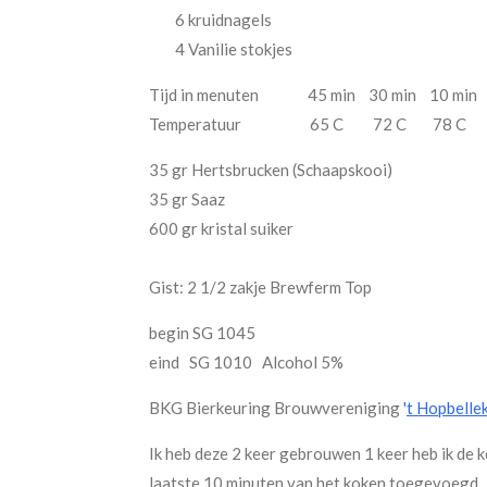
6 kruidnagels
4 Vanilie stokjes
Tijd in menuten 45 min 30 min 10 min 
Temperatuur 65 C 72 C 78 C 
35 gr Hertsbrucken (Schaapskooi)
35 gr Saaz
600 gr kristal suiker
Gist: 2 1/2 zakje Brewferm Top
begin SG 1045
eind SG 1010 Alcohol 5%
BKG Bierkeuring Brouwvereniging
'
t Hopbelle
Ik heb deze 2 keer gebrouwen 1 keer heb ik de k
laatste 10 minuten van het koken toegevoegd