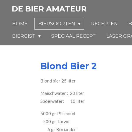
Ga
DE BIER AMATEUR
direct
naar
HOME
BIERSOORTEN
RECEPTEN
B
de
BIERGIST
SPECIAAL RECEPT
LASER GR
hoofdinhoud
Blond Bier 2
Blond bier 25 liter
Maischwater : 20 liter
Spoelwater: 10 liter
5000 gr Pilsmoud
500 gr Tarwe
6 gr Koriander