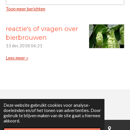
Toon meer berichten
reactie's of vragen over
bierbrouwen
13 dec 2018
06:21
Lees meer »
© 2018 - 2026 De Bier Amateur
Deze website gebruikt cookies voor analyse-
doeleinden en/of het tonen van advertenties. Door
gebruik te blijven maken van de site gaat u hiermee
akkoord.